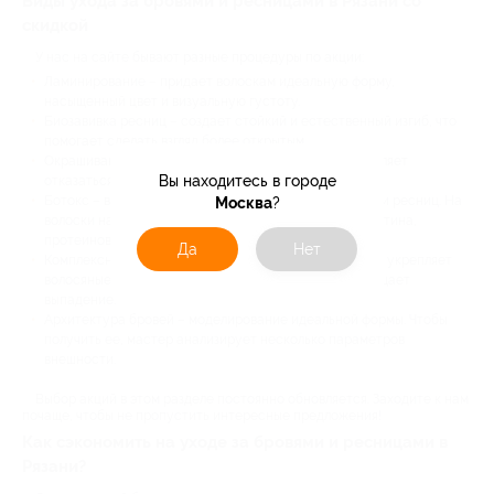
Виды ухода за бровями и ресницами в Рязани со
скидкой
У нас на сайте бывают разные процедуры по акции:
Ламинирование – придает волоскам идеальную форму,
насыщенный цвет и визуальную густоту.
Биозавивка ресниц – создает стойкий и естественный изгиб, что
помогает сделать взгляд более открытым.
Окрашивание специальной краской или хной – позволяет
Вы находитесь в городе
отказаться от подкрашивания тушью и карандашом.
Ботокс – восстанавливающая процедура для бровей и ресниц. На
Москва
?
волоски наносят комплекс сывороток на основе кератина,
протеинов, аминокислот и гиалуроновой кислоты.
Да
Нет
Комплексный уход за бровями и ресницами в Рязани– укрепляет
волосяные луковицы, стимулирует рост и предотвращает
выпадение.
Архитектура бровей – моделирование идеальной формы. Чтобы
получить ее, мастер анализирует несколько параметров
внешности.
Выбор акций в этом разделе постоянно обновляется. Заходите к нам
почаще, чтобы не пропустить интересные предложения!
Как сэкономить на уходе за бровями и ресницами в
Рязани?