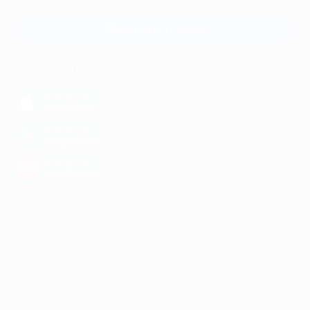
Связаться с нами
МОБИЛЬНОЕ ПРИЛОЖЕНИЕ
загрузить в
App Store
загрузить в
Google Play
загрузить в
AppGallery
КОМПАНИЯ
ИНФОРМАЦИЯ