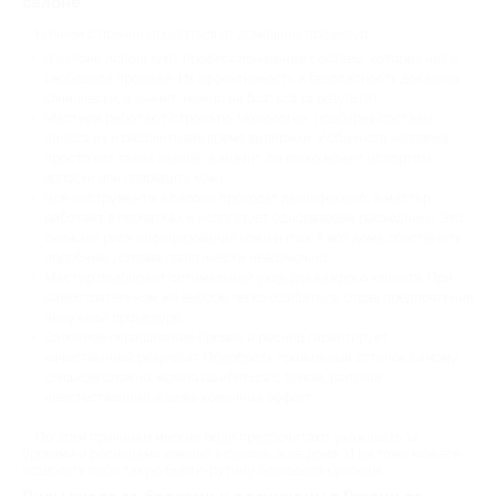
салоне
Начнем с причин отказаться от домашних процедур.
В салоне используют профессиональные составы, которых нет в
свободной продаже. Их эффективность и безопасность доказаны
клинически, а значит, можно не бояться за результат.
Мастера работают строго по технологии, подбирая составы,
нанося их и рассчитывая время выдержки. У обычного человека
просто нет таких знаний, а значит, он легко может испортить
волоски или повредить кожу.
Все инструменты в салоне проходят дезинфекцию, а мастер
работает в перчатках и использует одноразовые расходники. Это
снижает риск инфицирования кожи и глаз. А вот дома обеспечить
подобные условия практически невозможно.
Мастер подбирает оптимальный уход для каждого клиента. При
самостоятельном же выборе легко ошибиться, отдав предпочтение
ненужной процедуре.
Салонное окрашивание бровей и ресниц гарантирует
качественный результат. Подобрать правильный оттенок самому
слишком сложно: можно ошибиться с тоном, получив
неестественный и даже комичный эффект.
По этим причинам многие люди предпочитают ухаживать за
бровями и ресницами именно в салоне, а не дома. И вы тоже можете
позволить себе такую бьюти-рутину благодаря купонам.