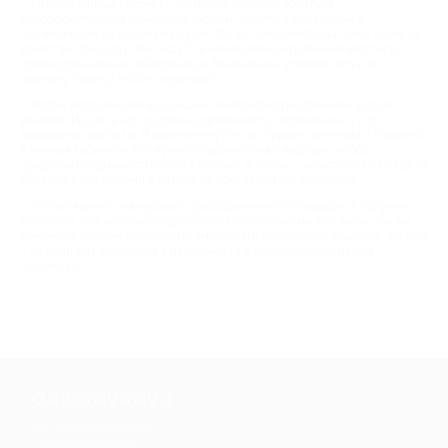
Ограниченный бюджет – не повод довольствоваться
малоэффективным домашним уходом. Ходите к бровистам и
лэшмейкерам по купонам Biglion. Так вы сэкономите на цене, но не на
качестве процедур. Вас ждут те же квалифицированные мастера,
профессиональные материалы и безопасные условия, что и по
полному прайсу. Но без переплат!
Чтобы воспользоваться акцией, выберите предложение в этом
разделе. Изучите его условия: длительность, включенные услуги,
возможные доплаты. И оплатите купон: он придёт на e-mail и появится
в личном кабинете. Его нужно сохранить на смартфон, чтобы
предъявить администратору в салоне. А затем – записаться на уход за
бровями и ресницами в Рязани по контактам организатора.
Готово: можно планировать преображение со скидкой. А получив
результат, обязательно поделитесь впечатлениями в отзывах. Так вы
поможете другим пользователям принять правильное решение, аА нам
– лишний раз убедиться в надёжности и порядочности наших
партнёров.
+7 495 649-649-1
Для звонка из Москвы
и регионов России