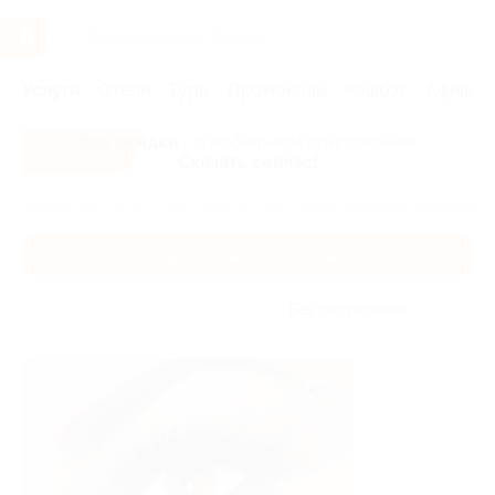
Услуги
Отели
Туры
Промокоды
Кэшбэк
Афиша 
Все скидки
- в мобильном приложении!
Скачать сейчас!
Главная
Услуги
Красота
Уход за бровями и ресницами
Уход за бровями и ресницами
Без сортировки