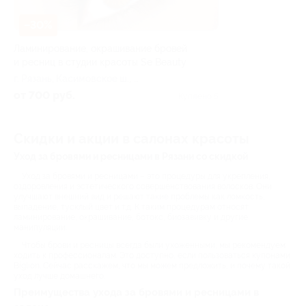
–30%
Ламинирование, окрашивание бровей
и ресниц в студии красоты Sе Beauty
г. Рязань, Касимовское ш., д.
63, к. 1
от 700 руб.
Куплено 5
Скидки и акции в салонах красоты
Уход за бровями и ресницами в Рязани со скидкой
Уход за бровями и ресницами – это процедуры для укрепления,
оздоровления и эстетического совершенствования волосков. Они
улучшают внешний вид и решают такие проблемы как ломкость,
выпадение, тусклый цвет и т.д. К таким процедурам относят
ламинирование, окрашивание, ботокс, биозавивку и другие
манипуляции.
Чтобы брови и ресницы всегда были ухоженными, мы рекомендуем
ходить к профессионалам. Это доступно, если пользоваться купонами
Biglion. Сейчас расскажем, что мы можем предложить, и почему такой
уход лучше домашнего.
Преимущества ухода за бровями и ресницами в