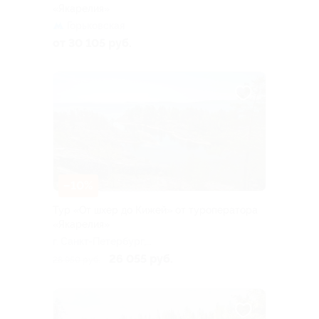
«Якарелия»
Горьковская
от 30 105 руб.
–10%
Тур «От шхер до Кижей» от туроператора
«Якарелия»
г. Санкт-Петербург,
Большая Посадская ул, д. 16
26 055 руб.
28 950 руб.