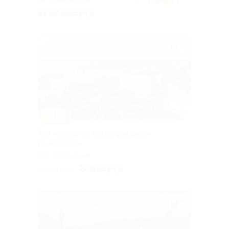
Горьковская
4.5
(6)
от 22 005 руб.
–15%
Тур «Северная сказка для души»
от «Сиалия»
пос. Таманский,
Новороссийский пер, д. 7
22 865 руб.
26 900 руб.