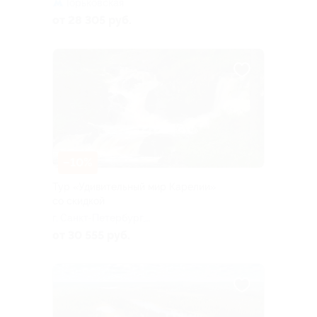
Горьковская
от 28 305 руб.
–10%
Тур «Удивительный мир Карелии»
со скидкой
г. Санкт-Петербург,
Большая Посадская ул, д. 16
от 30 555 руб.