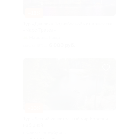
–18%
Тур «Два лика Поднебесной» от агентства
«Марс-Травел»
Марьина Роща
6 000 руб.
скидка 18% за
–10%
Тур «Летний удивительный мир Карелии
на 5 дней»
г. Санкт-Петербург,
Большая Посадская ул, д. 16