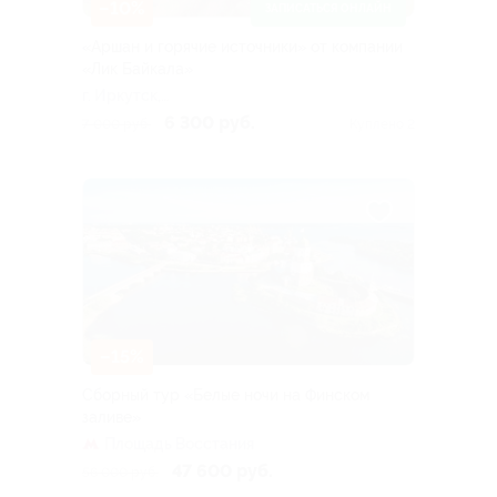
–10%
ЗАПИСАТЬСЯ ОНЛАЙН
«Аршан и горячие источники» от компании
«Лик Байкала»
г. Иркутск,
Дальневосточная ул, д.
6 300 руб.
7 000 руб.
Куплено 2
164/5
–15%
Сборный тур «Белые ночи на Финском
заливе»
Площадь Восстания
47 600 руб.
56 000 руб.