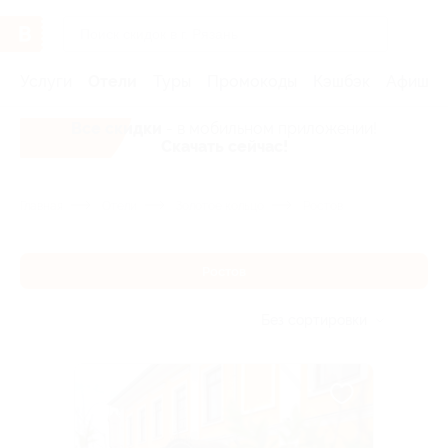
Услуги
Отели
Туры
Промокоды
Кэшбэк
Афиша 
Все скидки
- в мобильном приложении!
Скачать сейчас!
Главная
Отели
Золотое кольцо
Ростов
Ростов
Без сортировки