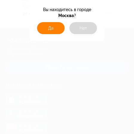
ТВЕРСКАЯ ОБЛАСТЬ
Вы находитесь в городе
от 4 830 руб.
Куплено 57
Москва
?
Да
Нет
+7 495 649-649-1
Для звонка из Москвы
и регионов России
Связаться с нами
МОБИЛЬНОЕ ПРИЛОЖЕНИЕ
загрузить в
App Store
загрузить в
Google Play
загрузить в
AppGallery