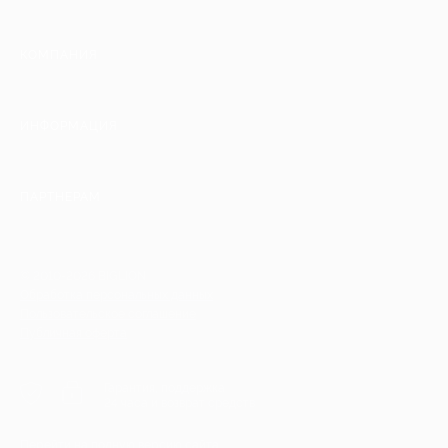
КОМПАНИЯ
ИНФОРМАЦИЯ
ПАРТНЕРАМ
© 2010-2026 BIGLION
Обработка персональных данных
Пользовательское соглашение
Публичная оферта
Гарантия, поддержка
24 часа и возврат средств
Перейти на полную версию сайта