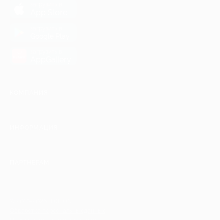
загрузить в
App Store
загрузить в
Google Play
загрузить в
AppGallery
КОМПАНИЯ
ИНФОРМАЦИЯ
ПАРТНЕРАМ
© 2010-2026 BIGLION
Обработка персональных данных