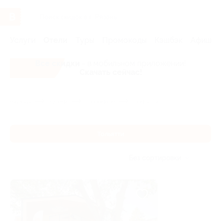
Услуги
Отели
Туры
Промокоды
Кэшбэк
Афиша 
Все скидки
- в мобильном приложении!
Скачать сейчас!
Главная
Отели
Поволжье
Тольятти
Тольятти
Без сортировки