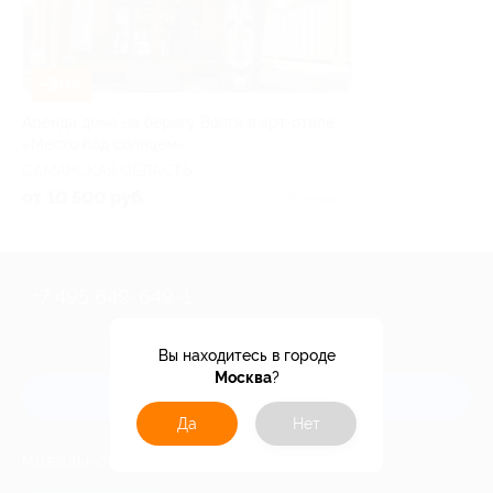
–30%
Аренда дома на берегу Волги в арт-отеле
«Место под солнцем»
САМАРСКАЯ ОБЛАСТЬ
от 10 500 руб.
Куплено 4
+7 495 649-649-1
Для звонка из Москвы
и регионов России
Вы находитесь в городе
Москва
?
Связаться с нами
Да
Нет
МОБИЛЬНОЕ ПРИЛОЖЕНИЕ