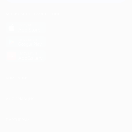
МОБИЛЬНОЕ ПРИЛОЖЕНИЕ
загрузить в
App Store
загрузить в
Google Play
загрузить в
AppGallery
КОМПАНИЯ
ИНФОРМАЦИЯ
ПАРТНЕРАМ