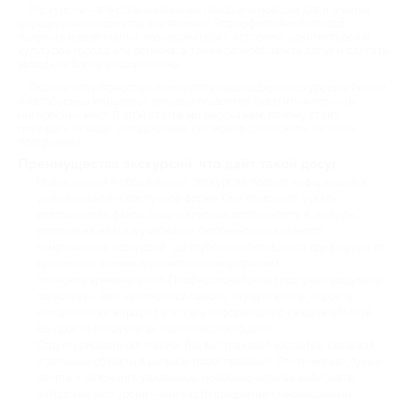
Экскурсия – это организованный поход или поездка для изучения
определенных объектов или явлений. Это эффективный способ
получить новые знания, познакомиться с историей, архитектурой и
культурой города или региона, а также разнообразить досуг и сделать
выходные более насыщенными.
Особой популярностью пользуются пешеходные экскурсии в Рязани
и автобусные маршруты, которые позволяют охватить максимум
интересных мест. В этой статье мы расскажем, почему стоит
посещать их чаще, и подскажем, как можно сэкономить на таких
программах.
Преимущества экскурсий: что даёт такой досуг
Новые знания и образование. Экскурсии подают информацию в
увлекательной и доступной форме. Они позволяют узнать
исторические факты, архитектурные особенности и легенды,
которые не найти в учебниках. Особенно это касается
тематических экскурсий, где глубоко раскрывается одна сфера: от
купеческих времен до советского модернизма.
Экономия времени и сил. Профессиональные гиды уже продумали
логистику – вам не придется самому изучать карты, строить
исторический маршрут и искать информацию о каждом объекте.
Вы просто следуете за знатоком своего дела.
Структурированная подача. Гид выстраивает нарратив, связывая
отдельные объекты в цельное повествование. Это помогает лучше
понять и запомнить увиденное, особенно если вы выбираете
авторские экскурсии – они часто предлагают неожиданный