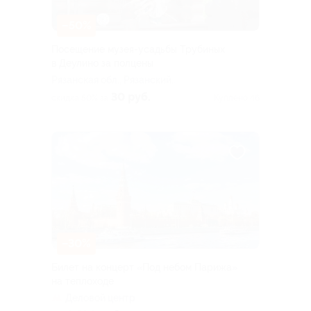
–50%
Посещение музея-усадьбы Трубиных
в Деулино за полцены
Рязанская обл., Рязанский
р-н, дер. Деулино, Лесная
30 руб.
скидка 50% за
Куплено 46
ул., д. 145
–30%
Билет на концерт «Под небом Парижа»
на теплоходе
Деловой центр