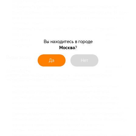
ракурс и живую подачу.
Возможность увидеть скрытые места, которые большинство
туристов обычно пропускает. Многие обзорные прогулки в Рязани
включают не только парадные площади, но и уютные переулки с
богатой историей.
Возможность получить ответы на все вопросы. В процессе
экскурсии всегда можно задать гиду уточняющий вопрос и
получить развернутый ответ. Не нужно гуглить – точную
Вы находитесь в городе
информацию вам предоставит эксперт.
Москва
?
Виды экскурсий в Рязани на сайте Биглион
Да
Нет
У нас на сайте регулярно появляются выгодные предложения на
разные форматы. Вы можете подобрать как групповые, так и
индивидуальные экскурсии, а также классические обзорные
экскурсии по главным достопримечательностям.
Пешеходные экскурсии – оптимальный вариант для изучения
исторического центра города. Они позволяют в деталях
рассмотреть архитектуру и прочувствовать атмосферу улиц.
Автобусные экскурсии – вариант для быстрого знакомства с
городом или посещения отдаленных достопримечательностей. Это
идеальный вариант для первого визита: вы увидите панорамы и
сможете выбрать, куда захотите вернуться пешком. Все поездки
проходят на комфортабельных автобусах, а ведут их
профессиональные гиды с большим опытом работы.
Индивидуальные экскурсии в Рязани – приватные туры для одного