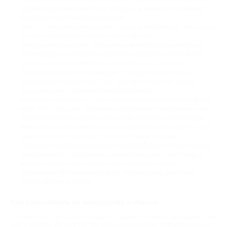
человека или своей компании. Маршрут и время начала можно
подстроить под свои предпочтения.
Квесты – интерактивный формат, который комбинирует экскурсию
с игрой. Он популярен среди семей с детьми.
Экскурсии по дворцам – погружение в мир роскоши и истории.
Такие маршруты включают посещение парадных залов и жилых
покоев, а также знакомство с жизнью знати из прошлого.
Экскурсии по храмам и соборам – посещение религиозной
архитектуры и святых мест. Эти туры часто носят не только
культурный, но и просветительский характер.
Необычные экскурсии – туры по нестандартным маршрутам. Это
могут быть прогулки по крышам, исследование заброшенных мест,
гастрономические туры или экскурсии по городским легендам.
Многие из них относятся к категории авторских экскурсий, когда
харизматичный гид делится личным взглядом на город.
Экскурсии по достопримечательностям в Рязани – классические
предложения по посещению знаменитых музеев, памятников и
других ключевых точек города. В эту же группу входят
насыщенные обзорные экскурсии, которые дают целостное
представление о городе.
Как сэкономить на экскурсиях в Рязани
Самый простой способ сохранить бюджет – зарегистрироваться на
сайте Биглион. Далее стоит выбрать понравившееся предложение из