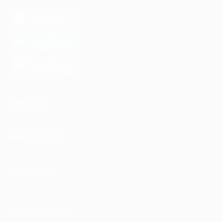
загрузить в
App Store
загрузить в
Google Play
загрузить в
AppGallery
КОМПАНИЯ
ИНФОРМАЦИЯ
ПАРТНЕРАМ
© 2010-2026 BIGLION
Обработка персональных данных