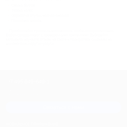
Смазка болтов;
Мойка колес;
Обработка ступиц медной смазкой;
Полировка дисков.
Приобретайте купоны на шиномонтаж, чтобы не переплачивать.
Biglion сотрудничает с проверенными компаниями. Выбирайте
автоцентр, изучайте отзывы на сайте и пользуйтесь скидками на
шиномонтаж и другие услуги.
+7 495 649-649-1
Для звонка из Москвы
и регионов России
Связаться с нами
МОБИЛЬНОЕ ПРИЛОЖЕНИЕ