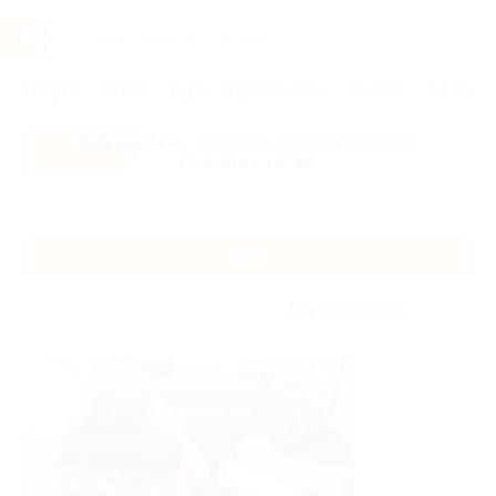
Услуги
Отели
Туры
Промокоды
Кэшбэк
Афиша 
Все скидки
- в мобильном приложении!
Скачать сейчас!
Главная
Услуги
Авто
Авто
Без сортировки