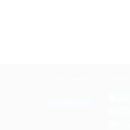
+7 495 649-649-1
МОБИЛЬНО
Для звонка из Москвы
и регионов России
загрузи
App 
Связаться с нами
загрузи
Goog
загрузи
AppG