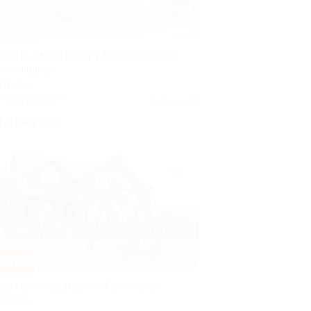
–30%
тдых в «Амакс Курорт ‎Красная Пахра»
 со скидкой
ОСКВА
0
(5)
Куплено 406
т 9 100 руб.
–46%
тдых в гостевом доме «Купеческая
садьба»