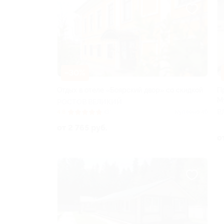
–30%
Отдых в отеле «Боярский двор» со скидкой
П
М
РОСТОВ ВЕЛИКИЙ
В
4.8
(3)
Куплено 49
от 2 765 руб.
о