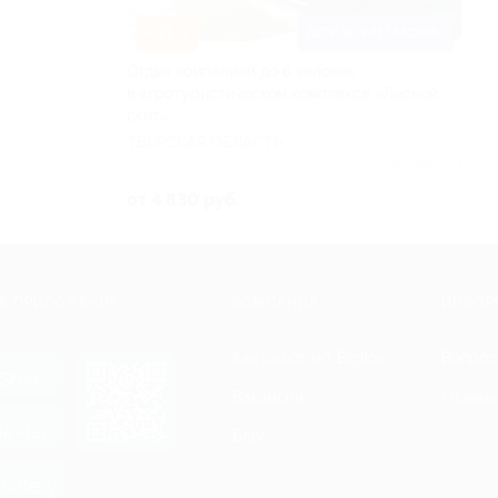
–31%
ДЕТИ ДО 5 ЛЕТ БЕСПЛАТНО
Отдых компанией до 6 человек
в агротуристическом комплексе «Лесной
скит»
ТВЕРСКАЯ ОБЛАСТЬ
Куплено 57
от 4 830 руб.
Е ПРИЛОЖЕНИЕ
КОМПАНИЯ
ИНФОР
Как работает Biglion
Вопрос
ть в
Store
Вакансии
Отзывы
ть в
le Play
Блог
ть в
allery