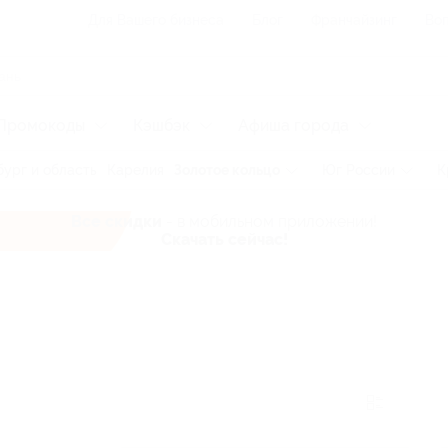
Для Вашего бизнеса
Блог
Франчайзинг
Воп
Промокоды
Кэшбэк
Афиша города
ург и область
Карелия
Золотое кольцо
Юг России
К
Все скидки
- в мобильном приложении!
Скачать сейчас!