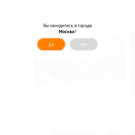
КОСТРОМСКАЯ ОБЛАСТЬ
В
Куплено 37
от 22 960 руб.
о
Вы находитесь в городе
Москва
?
Да
Нет
–30%
Аренда дома у Торопацкого озера в усадьбе
П
«Торопаца»
С
ТВЕРСКАЯ ОБЛАСТЬ
В
Куплено 3
от 6 300 руб.
о