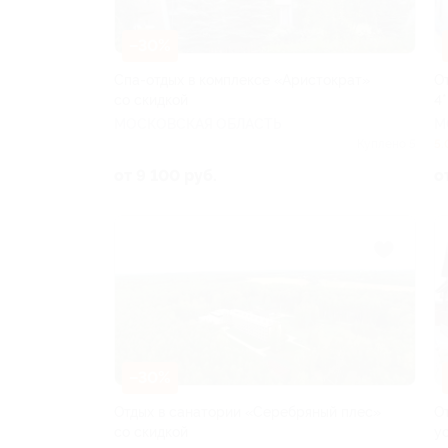
–30%
Спа-отдых в комплексе «Аристократ»
О
со скидкой
4*
МОСКОВСКАЯ ОБЛАСТЬ
М
Куплено 5
5.
от 9 100 руб.
о
–30%
Отдых в санатории «Серебряный плес»
О
со скидкой
у