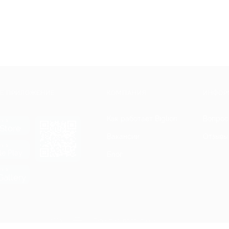
Е ПРИЛОЖЕНИЕ
КОМПАНИЯ
ИНФОР
Как работает Biglion
Вопрос
ть в
Store
Вакансии
Отзывы
ть в
le Play
Блог
ть в
allery
Гарантия, поддержка
24 часа и возврат средств