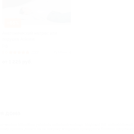
–65%
Анатомический матрас или
подушка Askona
РФ
5.0
(333)
Куплено 4
от 1 225 руб.
ля дома
ные мелочи способны украсить интерьер жилища, создавая тот неповторимый
оэтому тратить деньги на их покупку все равно приходится. Биглион предлаг