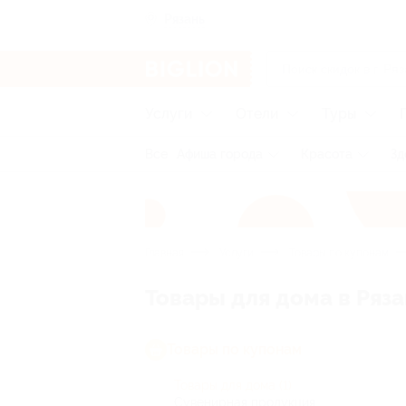
Рязань
Услуги
Отели
Туры
Все
Афиша города
Красота
Зд
Главная
Услуги
Товары по купонам
Товары для дома в Ряз
Товары по купонам
Товары для дома
(1)
Сувенирная продукция