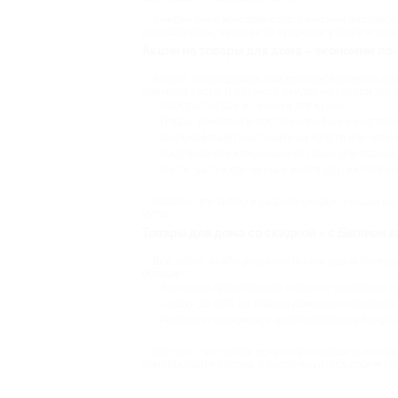
Каждый день мы совместно с нашими партнерам
разнообразен, начиная от кухонной утвари и за
Акции на товары для дома – экономим по
Вещей, необходимых нам для повседневной жизни
приходят гости. В каталоге скидок на товары для
Наборы посуды и техника для кухни;
Пледы, комплекты постельного белья и ортоп
Широкоформатная печать на холсте или мягки
Надувной или классический гамак для отдыха 
Зонты, щетки для мытья и много других полез
Главное, что выбор в разделе скидок и акций на
купон.
Товары для дома со скидкой – с Биглион 
Все любят, чтобы реальность совпадала с ожид
обещает:
Выгодные предложения только от надежных п
Скидки до 80% на товары домашнего обихода;
Реальную экономию и дополнительные бонусы 
Шопинг – это целое искусство, овладеть котор
приобретайте купоны и воспользуйтесь своим пр