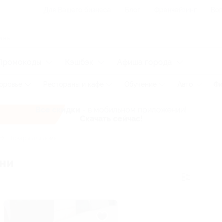
Для Вашего бизнеса
Блог
Франчайзинг
Воп
Промокоды
Кэшбэк
Афиша города
оровье
Рестораны и кафе
Обучение
Авто
Фи
Все скидки
- в мобильном приложении!
Скачать сейчас!
Товары для дома
ани