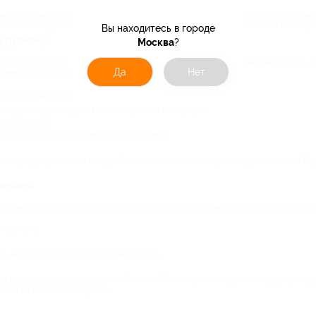
и готовим новые акции, чтобы вы имели возможность купить все необходимо
канчивая комфортным массажным креслом, которое отлично впишется в интерь
Вы находитесь в городе
-крупному
Москва
?
 или от случая к случаю, множество. Без одних мы не можем представить ни 
Да
Нет
 дома каждый найдет что-то полезное для себя:
едические матрасы для спальни;
е игрушки для создания неповторимого интерьера;
на природе;
ных аксессуаров для дома на распродаже.
 товары для дома есть всегда. Вам осталось только зарегистрироваться на Big
выгодно
аниями. Мы уверены, что распродажи товаров для дома от наших партнеров ва
родавцов;
– внимательно читайте условия акций.
ым в совершенстве возможно с Биглион. Мы не просто подскажем, где проходя
авом на выгодные покупки.