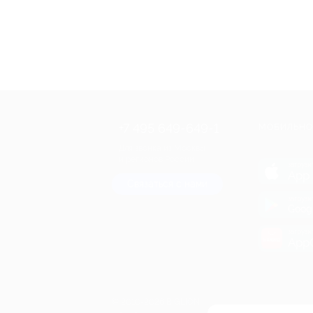
+7 495 649-649-1
МОБИЛЬНО
Для звонка из Москвы
и регионов России
загрузи
App 
Связаться с нами
загрузи
Goog
загрузи
AppG
© 2010-2026 BIGLION