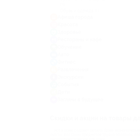
(3)
Обувь и одежда
(1)
Афиша города
Красота
Здоровье
Рестораны и кафе
Обучение
Авто
Фитнес
Развлечения
Экскурсии
События
Дети
Загляни в будущее
Скидки и акции на товары д
Уют в доме создают детали. Даже незначитель
очага». Без таких предметов трудно обойтись, п
распродажи товаров для дома.