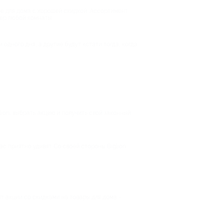
е для дома с хорошей скидкой. Ассортимент
ер любой комнаты.
одного дня, а другие будут кстати тогда, когда
lion, выбрать акцию и получить свой законный
с приятно удивят. Со своей стороны Biglion
т акции со скидками на товары для дома –