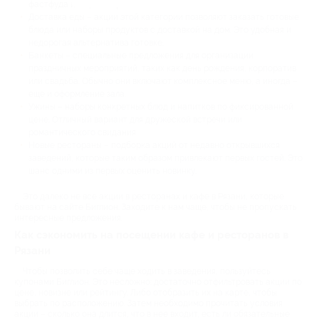
фастфуда и кафе с караоке.
Доставка еды – акции этой категории позволяют заказать готовые
блюда или наборы продуктов с доставкой на дом. Это удобная и
недорогая альтернатива готовке.
Банкеты – специальные предложения для организации
праздничных мероприятий, таких как день рождения, корпоратив
или свадьба. Обычно они включают комплексное меню, а иногда –
еще и оформление зала.
Ужины – наборы конкретных блюд и напитков по фиксированной
цене. Отличный вариант для дружеской встречи или
романтического свидания.
Новые рестораны – подборка акций от недавно открывшихся
заведений, которые таким образом привлекают первых гостей. Это
шанс одними из первых оценить новинку.
Это далеко не все акции в ресторанах и кафе в Рязани, которые
бывают на сайте Биглион. Заходите к нам чаще, чтобы не пропускать
интересные предложения.
Как сэкономить на посещении кафе и ресторанов в
Рязани
Чтобы позволить себе чаще ходить в заведения, пользуйтесь
купонами Биглион. Это несложно: достаточно отфильтровать акции по
цене, новизне или рейтингу. Либо отобразить их на карте, чтобы
выбрать по расположению. Затем необходимо прочитать условия
акции – сколько она длится, что в нее входит, есть ли обязательные