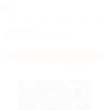
Услуги
Отели
Туры
Промокоды
Кэшбэк
Афиша 
Все скидки
- в мобильном приложении!
Скачать сейчас!
Главная
Услуги
Рестораны и кафе
Рестораны и кафе
Без сортировки