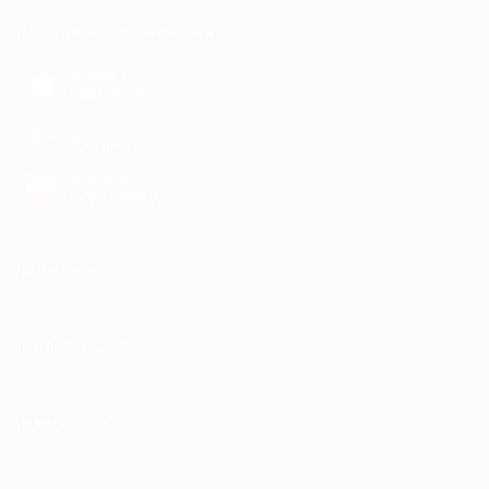
МОБИЛЬНОЕ ПРИЛОЖЕНИЕ
загрузить в
App Store
загрузить в
Google Play
загрузить в
AppGallery
КОМПАНИЯ
ИНФОРМАЦИЯ
ПАРТНЕРАМ