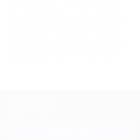
доплаты. И оплатить купон – он придет на электронную почту и
появится в личном кабинете.
После этого следует позвонить в ресторан и забронировать столик,
предупредив о наличии купона. Также о скидке стоит напомнить на
месте, предъявив купон администратору или официанту перед
заказом. В иных случаях чек посчитают по полному прайсу.
Скидки Биглион в кафе и ресторанах в Рязани – это уникальная
возможность регулярно баловать себя блюдами от шефа. С нами
походы в кафе станут приятной привычкой – а главное, выгодной. Вы
сможете в любой момент сходить в ресторан, о котором давно
мечтали, устроить романтический ужин или обед с семьей. И все это
– с приятной скидкой!
+7 495 649-649-1
Для звонка из Москвы
и регионов России
Связаться с нами