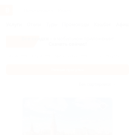
Услуги
Отели
Туры
Промокоды
Кэшбэк
Афиша 
Все скидки
- в мобильном приложении!
Скачать сейчас!
Главная
Услуги
Афиша города
Речные прогулки
Речные прогулки
Без сортировки