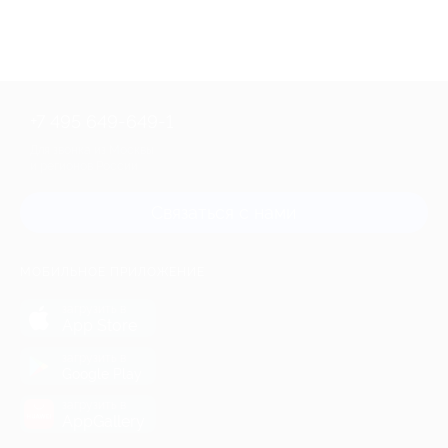
+7 495 649-649-1
Для звонка из Москвы
и регионов России
Связаться с нами
МОБИЛЬНОЕ ПРИЛОЖЕНИЕ
загрузить в
App Store
загрузить в
Google Play
загрузить в
AppGallery