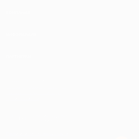
КОМПАНИЯ
ИНФОРМАЦИЯ
ПАРТНЕРАМ
© 2010-2026 BIGLION
Обработка персональных данных
Пользовательское соглашение
Публичная оферта
Гарантия, поддержка
24 часа и возврат средств
Перейти на полную версию сайта