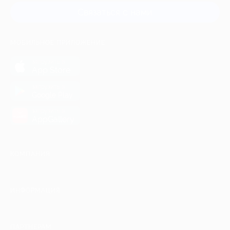
Связаться с нами
МОБИЛЬНОЕ ПРИЛОЖЕНИЕ
загрузить в
App Store
загрузить в
Google Play
загрузить в
AppGallery
КОМПАНИЯ
ИНФОРМАЦИЯ
ПАРТНЕРАМ