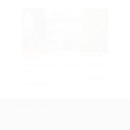
–30%
Тур выходного дня в санатории «Зеленая
роща»
УФА
4.8
(5)
от 4 550 руб.
Куплено 214
+7 495 649-649-1
Для звонка из Москвы
и регионов России