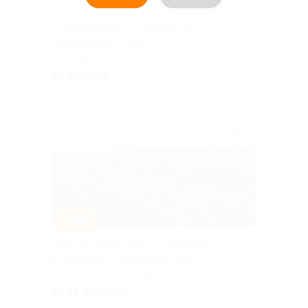
Промокод для выгоды до 30%
на проживание от сервиса для
бронирования «ТВИЛ»
РОССИЯ
от 300 руб.
Куплено 47
–30%
Отдых на берегу Волги с питанием
в санатории «Серебряный плес»
КОСТРОМСКАЯ ОБЛАСТЬ
от 22 960 руб.
Куплено 36