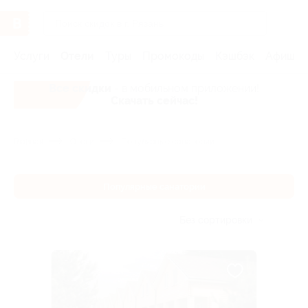
Услуги
Отели
Туры
Промокоды
Кэшбэк
Афиша 
Все скидки
- в мобильном приложении!
Скачать сейчас!
Главная
Отели
Популярные санатории
Популярные санатории
Без сортировки