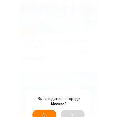
–30%
Отдых в «Амакс Курорт ‎Красная Пахра»
4* со скидкой
МОСКВА
5.0
(5)
от 9 100 руб.
Куплено 406
Вы находитесь в городе
Москва
?
–80%
Да
Нет