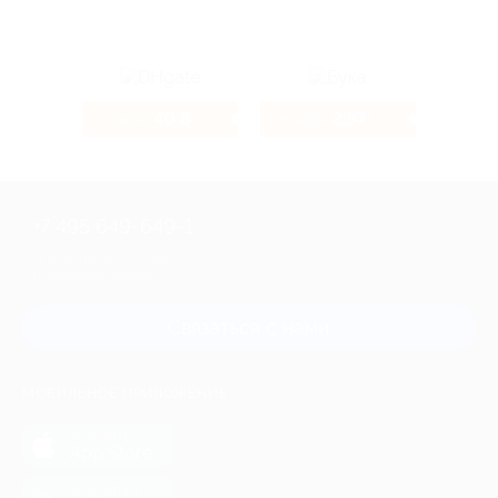
40.8%
2.57%
Кэшбэк
Кэшбэк
+7 495 649-649-1
Для звонка из Москвы
и регионов России
Связаться с нами
МОБИЛЬНОЕ ПРИЛОЖЕНИЕ
загрузить в
App Store
загрузить в