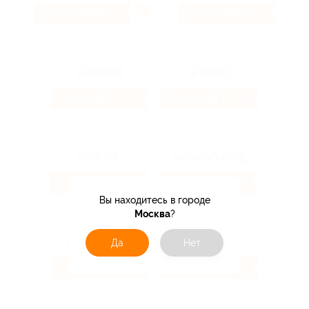
0.38%
4.4%
Кэшбэк
Кэшбэк
6%
42 ₽
Кэшбэк
Кэшбэк
4.62%
1.6%
Кэшбэк
Кэшбэк
Вы находитесь в городе
Москва
?
Да
Нет
10.4%
2.47%
Кэшбэк
Кэшбэк