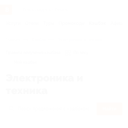
Услуги
Отели
Туры
Промокоды
Кэшбэк
Афиша 
Главная
Кэшбэк
Электроника и техника
Правила получения кэшбэка
По чеку
Мой кэшбэк
Электроника и
техника
Найти