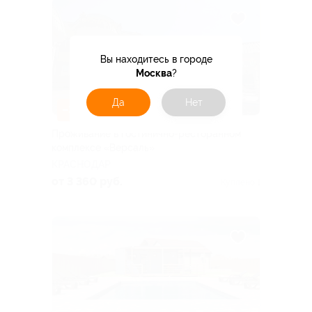
Вы находитесь в городе
Москва
?
Да
Нет
–30%
Проживание в гостинично-ресторанном
комплексе «Версаль»
КРАСНОДАР
от 3 360 руб.
Куплено 1