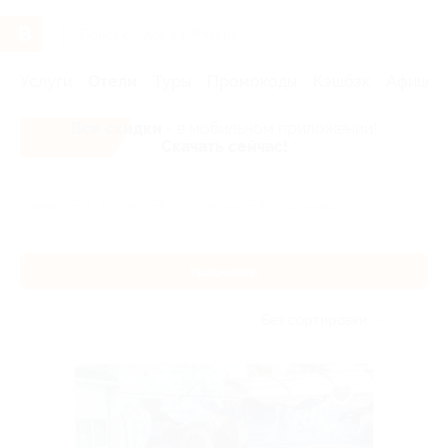
Услуги
Отели
Туры
Промокоды
Кэшбэк
Афиша 
Все скидки
- в мобильном приложении!
Скачать сейчас!
Главная
Отели
Юг России
Краснодар
Краснодар
Без сортировки