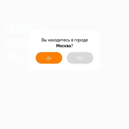
МОБИЛЬНОЕ ПРИЛОЖЕНИЕ
загрузить в
App Store
загрузить в
Вы находитесь в городе
Google Play
Москва
?
загрузить в
AppGallery
Да
Нет
КОМПАНИЯ
ИНФОРМАЦИЯ
ПАРТНЕРАМ