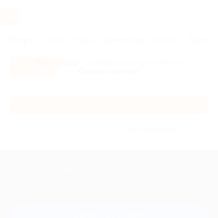
Услуги
Отели
Туры
Промокоды
Кэшбэк
Афиша 
Все скидки
- в мобильном приложении!
Скачать сейчас!
Каталог
Без сортировки
+7 495 649-649-1
Для звонка из Москвы
и регионов России
Связаться с нами